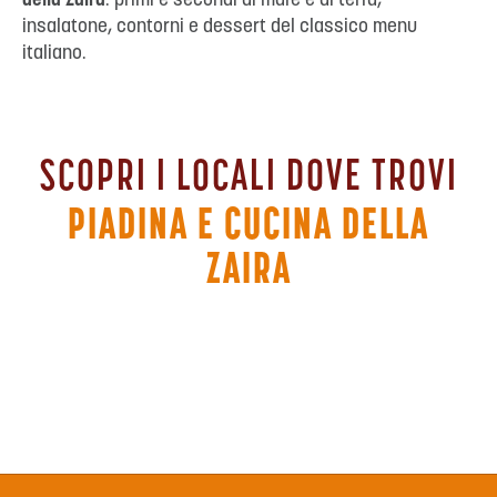
della Zaira
: primi e secondi di mare e di terra,
insalatone, contorni e dessert del classico menu
italiano.
SCOPRI I LOCALI DOVE TROVI
PIADINA E CUCINA DELLA
ZAIRA
SAN GIOVANNI IN MARIGNANO
RIMINI C.C. LE BEFANE
IMOLA